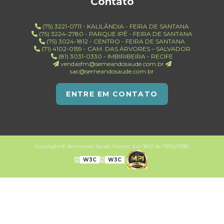
Contato
(75) 3221-0711 - KALILÂNDIA - FEIRA DE SANTANA
(75) 3224-2780 - PARQUE IPÊ - FEIRA DE SANTANA
(75) 3024-1812 - CENTRO - FEIRA DE SANTANA
(71) 4102-0159 - CAM. DAS ÁRVORES – SALVADOR
(81) 3031-0330 - IMBIRIBEIRA - RECIFE
vendasfm@semeandosaude.com.br
sac@semeandosaude.com.br
ENTRE EM CONTATO
Copyright © Semeando Saúde Fitness. (Lei 9610 de 19/02/1998)
W3C
W3C