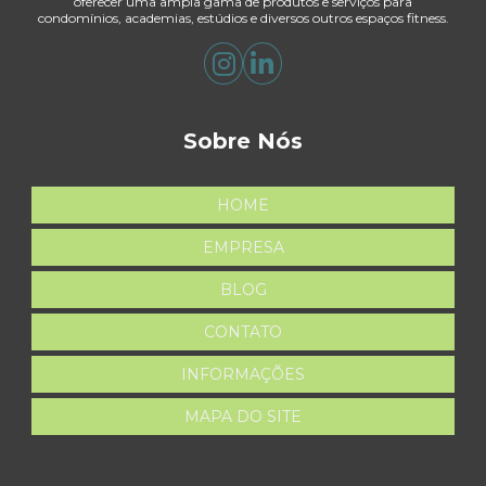
oferecer uma ampla gama de produtos e serviços para
condomínios, academias, estúdios e diversos outros espaços fitness.
Sobre Nós
HOME
EMPRESA
BLOG
CONTATO
INFORMAÇÕES
MAPA DO SITE