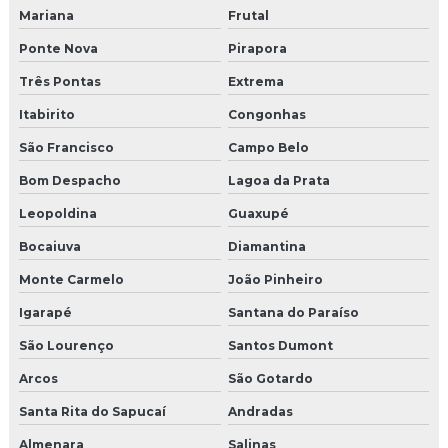
Mariana
Frutal
Ponte Nova
Pirapora
Três Pontas
Extrema
Itabirito
Congonhas
São Francisco
Campo Belo
Bom Despacho
Lagoa da Prata
Leopoldina
Guaxupé
Bocaiuva
Diamantina
Monte Carmelo
João Pinheiro
Igarapé
Santana do Paraíso
São Lourenço
Santos Dumont
Arcos
São Gotardo
Santa Rita do Sapucaí
Andradas
Almenara
Salinas