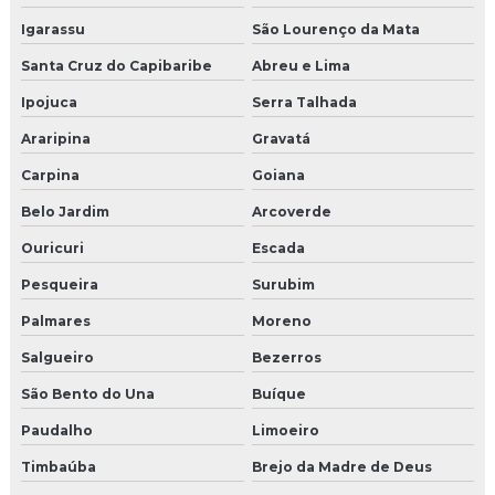
Igarassu
São Lourenço da Mata
Santa Cruz do Capibaribe
Abreu e Lima
Ipojuca
Serra Talhada
Araripina
Gravatá
Carpina
Goiana
Belo Jardim
Arcoverde
Ouricuri
Escada
Pesqueira
Surubim
Palmares
Moreno
Salgueiro
Bezerros
São Bento do Una
Buíque
Paudalho
Limoeiro
Timbaúba
Brejo da Madre de Deus