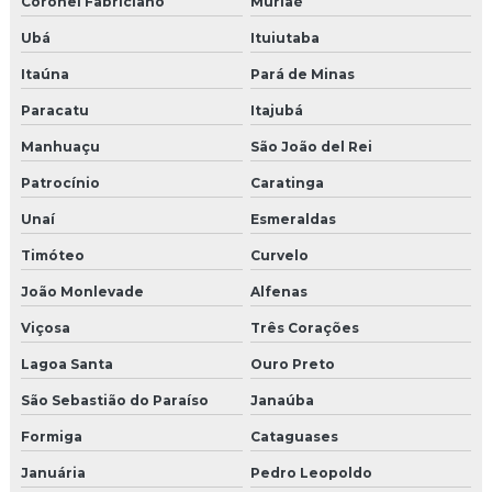
Coronel Fabriciano
Muriaé
Ubá
Ituiutaba
Itaúna
Pará de Minas
Paracatu
Itajubá
Manhuaçu
São João del Rei
Patrocínio
Caratinga
Unaí
Esmeraldas
Timóteo
Curvelo
João Monlevade
Alfenas
Viçosa
Três Corações
Lagoa Santa
Ouro Preto
São Sebastião do Paraíso
Janaúba
Formiga
Cataguases
Januária
Pedro Leopoldo