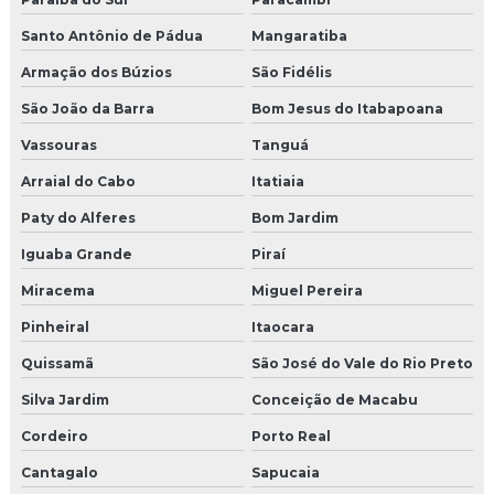
Santo Antônio de Pádua
Mangaratiba
Armação dos Búzios
São Fidélis
São João da Barra
Bom Jesus do Itabapoana
Vassouras
Tanguá
Arraial do Cabo
Itatiaia
Paty do Alferes
Bom Jardim
Iguaba Grande
Piraí
Miracema
Miguel Pereira
Pinheiral
Itaocara
Quissamã
São José do Vale do Rio Preto
Silva Jardim
Conceição de Macabu
Cordeiro
Porto Real
Cantagalo
Sapucaia