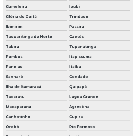
Gameleira
Ipubi
Glória do Goitá
Trindade
Ibimirim
Passira
Taquaritinga do Norte
Caetés
Tabira
Tupanatinga
Pombos
Itapissuma
Panelas
Itaíba
Sanharó
Condado
Ilha de Itamaracá
Quipapá
Tacaratu
Lagoa Grande
Macaparana
Agrestina
Canhotinho
Cupira
Orobó
Rio Formoso