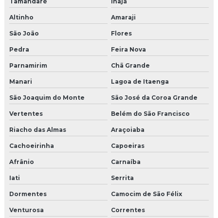
Tamandaré
Inajá
Altinho
Amaraji
São João
Flores
Pedra
Feira Nova
Parnamirim
Chã Grande
Manari
Lagoa de Itaenga
São Joaquim do Monte
São José da Coroa Grande
Vertentes
Belém do São Francisco
Riacho das Almas
Araçoiaba
Cachoeirinha
Capoeiras
Afrânio
Carnaíba
Iati
Serrita
Dormentes
Camocim de São Félix
Venturosa
Correntes