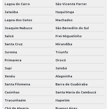
Lagoa do Carro
São Vicente Ferrer
Jataúba
Itaquitinga
Lagoa dos Gatos
Machados
Joaquim Nabuco
São Benedito do Sul
Saloá
Frei Miguelinho
Santa Cruz
Mirandiba
Jurema
Triunfo
Primavera
Orocó
Jupi
Jatobá
Xexéu
Alagoinha
Santa Filomena
Barra de Guabiraba
Casinhas
Santa Maria do Cambucá
Tracunhaém
Itapetim
Chã de Alegria
Buenos Aires