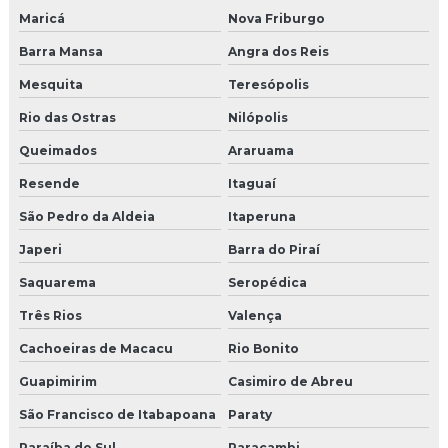
Maricá
Nova Friburgo
Barra Mansa
Angra dos Reis
Mesquita
Teresópolis
Rio das Ostras
Nilópolis
Queimados
Araruama
Resende
Itaguaí
São Pedro da Aldeia
Itaperuna
Japeri
Barra do Piraí
Saquarema
Seropédica
Três Rios
Valença
Cachoeiras de Macacu
Rio Bonito
Guapimirim
Casimiro de Abreu
São Francisco de Itabapoana
Paraty
Paraíba do Sul
Paracambi