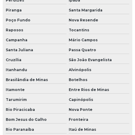
Perdizes
Ipaba
Piranga
Santa Margarida
Poço Fundo
Nova Resende
Raposos
Tocantins
Campanha
Mário Campos
Santa Juliana
Passa Quatro
Cruzília
São João Evangelista
Itanhandu
Alvinópolis
Brasilândia de Minas
Botelhos
Itamonte
Entre Rios de Minas
Tarumirim
Capinópolis
Rio Piracicaba
Nova Ponte
Bom Jesus do Galho
Fronteira
Rio Paranaíba
Itaú de Minas