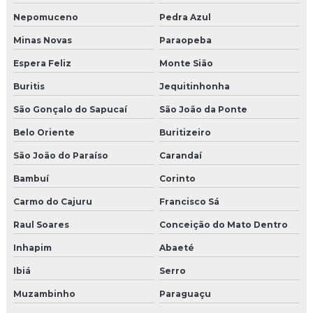
Nepomuceno
Pedra Azul
Minas Novas
Paraopeba
Espera Feliz
Monte Sião
Buritis
Jequitinhonha
São Gonçalo do Sapucaí
São João da Ponte
Belo Oriente
Buritizeiro
São João do Paraíso
Carandaí
Bambuí
Corinto
Carmo do Cajuru
Francisco Sá
Raul Soares
Conceição do Mato Dentro
Inhapim
Abaeté
Ibiá
Serro
Muzambinho
Paraguaçu