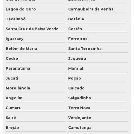
Lagoa do Ouro
Carnaubeira da Penha
Tacaimbó
Betânia
Santa Cruz da Baixa Verde
Cortês
Iguaracy
Ferreiros
Belém de Maria
Santa Terezinha
Cedro
Jaqueira
Paranatama
Maraial
Jucati
Poção
Moreilândia
Calçado
Angelim
Salgadinho
Cumaru
Terra Nova
Sairé
Verdejante
Brejão
Camutanga