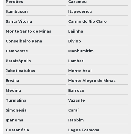
Perdões
Caxambu
Itambacuri
Itapecerica
Santa Vitória
Carmo do Rio Claro
Monte Santo de Minas
Lajinha
Conselheiro Pena
Divino
Campestre
Manhumirim
Paraisópolis
Lambari
Jaboticatubas
Monte Azul
Ervália
Monte Alegre de Minas
Medina
Barroso
Turmalina
Vazante
Simonésia
Caraí
Ipanema
Itaobim
Guaranésia
Lagoa Formosa