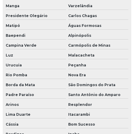
Manga
Varzelândia
Presidente Olegário
Carlos Chagas
Matipó
Águas Formosas
Baependi
Alpinópolis
Campina Verde
Carmópolis de Minas
Luz
Malacacheta
Urucuia
Peçanha
Rio Pomba
Nova Era
Borda da Mata
São Domingos do Prata
Padre Paraíso
Santo Antônio do Amparo
Arinos
Resplendor
Lima Duarte
Itacarambi
Cássia
Bom Sucesso