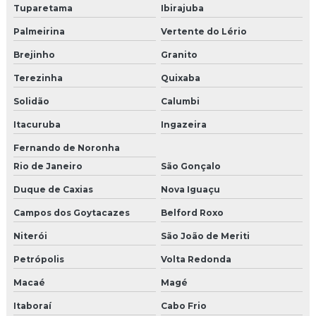
Tuparetama
Ibirajuba
Palmeirina
Vertente do Lério
Brejinho
Granito
Terezinha
Quixaba
Solidão
Calumbi
Itacuruba
Ingazeira
Fernando de Noronha
Rio de Janeiro
São Gonçalo
Duque de Caxias
Nova Iguaçu
Campos dos Goytacazes
Belford Roxo
Niterói
São João de Meriti
Petrópolis
Volta Redonda
Macaé
Magé
Itaboraí
Cabo Frio