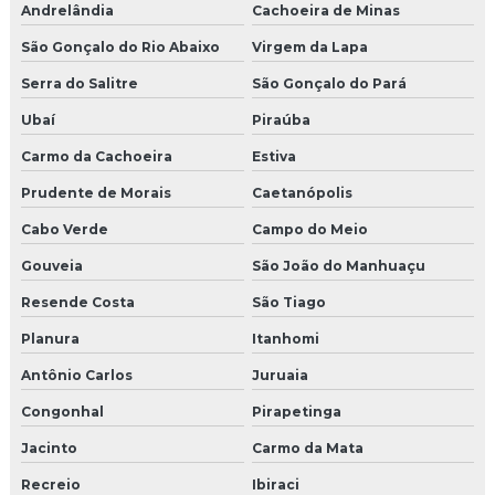
Andrelândia
Cachoeira de Minas
São Gonçalo do Rio Abaixo
Virgem da Lapa
Serra do Salitre
São Gonçalo do Pará
Ubaí
Piraúba
Carmo da Cachoeira
Estiva
Prudente de Morais
Caetanópolis
Cabo Verde
Campo do Meio
Gouveia
São João do Manhuaçu
Resende Costa
São Tiago
Planura
Itanhomi
Antônio Carlos
Juruaia
Congonhal
Pirapetinga
Jacinto
Carmo da Mata
Recreio
Ibiraci