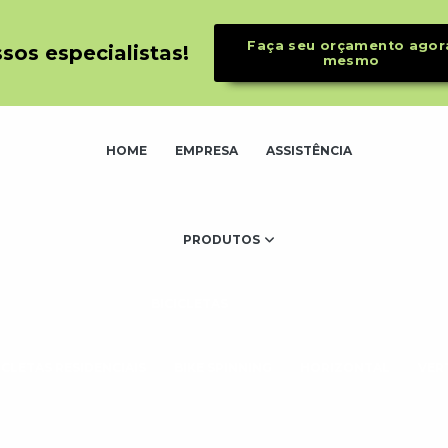
Faça seu orçamento agor
os especialistas!
mesmo
HOME
EMPRESA
ASSISTÊNCIA
PRODUTOS
BICICLETAS
ICLETAS RESIDENCIAIS
BIKE SPINNING
HORIZONTAL
VER