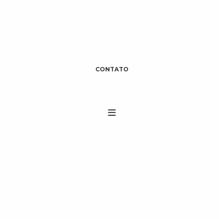
IVIDADE FÍSICA É ESSENCIAL (E COMO OS EQUIPAMENTOS CERTOS
CONTATO
ULAÇÃO
ADUTOR ABDUTOR
ANILHA DÚCTIL
ANILHAS 25K
 DE CROSSFIT
ANILHAS COM SUPORTE
ANILHAS A VENDA