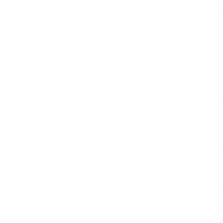
ESO
APARELHO DE GINÁSTICA COM RODAS
ASSISTÊNCIA TÉ
A MOVEMENT
ASSISTÊNCIA TÉCNICA MOVEMENT
BARRA TRIC
 PROFISSIONAL
BICICLETA ELETROMAGNÉTICA
BICICLETA 
A APARTAMENTO
BICICLETA ERGOMÉTRICA DE CHÃO
BICICL
L
BICICLETA ERGOMÉTRICA HORIZONTAL PROFISSIONAL
BI