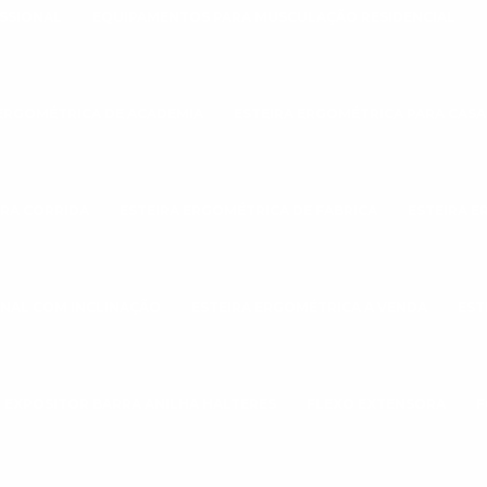
SSIONAL
EQUIPAMENTOS PARA MUSCULAÇÃO RESIDENCIAL
 ERGOMÉTRICA DE ACADEMIA
ESTEIRA ERGOMÉTRICA PARA CASA
ARA CORRIDA
ESTEIRA ERGOMÉTRICA DE FABRICA
ESTEIRA E
ONAL COM INCLINAÇÃO
ESTEIRA ERGOMÉTRICA A VENDA
EST
EXPOSITOR BARRA ANILHA HALTERES
FLEXO EXTENSORA
F