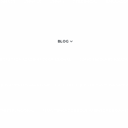
LINHA RT
LINHA UR
LINHA X
RESIDENCIAL
SIMULADOR
BLOG
IRAS PARA ACADEMIA PROFISSIONAL
COMO ESCOLHER EQUIPA
QUIPAMENTOS PARA GINÁSTICA: TUDO O QUE VOCÊ PRECISA SABER
TNESS FUNCIONAL
MANUTENÇÃO DE EQUIPAMENTOS DE GINÁS