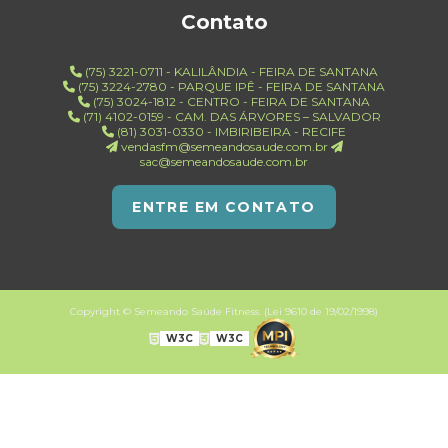
Contato
(75) 3221-0711 - KALILÂNDIA - FEIRA DE SANTANA
(75) 3224-2780 - PARQUE IPÊ - FEIRA DE SANTANA
(75) 3024-1812 - CENTRO - FEIRA DE SANTANA
(71) 4102-0159 - CAM. DAS ÁRVORES – SALVADOR
(81) 3031-0330 - IMBIRIBEIRA - RECIFE
vendasfm@semeandosaude.com.br
sac@semeandosaude.com.br
ENTRE EM CONTATO
Copyright © Semeando Saúde Fitness. (Lei 9610 de 19/02/1998)
W3C
W3C