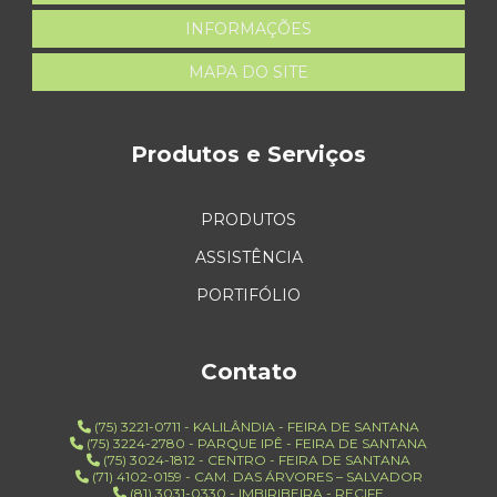
INFORMAÇÕES
MAPA DO SITE
Produtos e Serviços
PRODUTOS
ASSISTÊNCIA
PORTIFÓLIO
Contato
(75) 3221-0711 - KALILÂNDIA - FEIRA DE SANTANA
(75) 3224-2780 - PARQUE IPÊ - FEIRA DE SANTANA
(75) 3024-1812 - CENTRO - FEIRA DE SANTANA
(71) 4102-0159 - CAM. DAS ÁRVORES – SALVADOR
(81) 3031-0330 - IMBIRIBEIRA - RECIFE