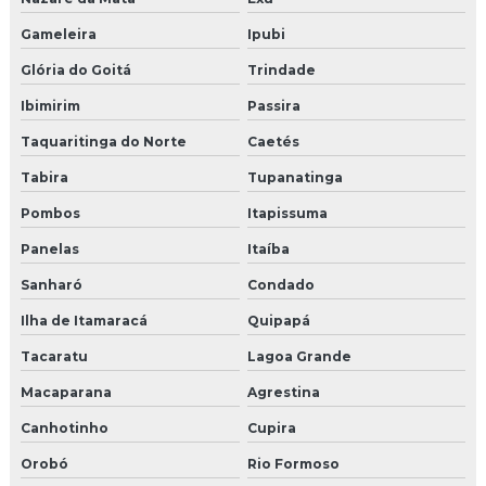
Gameleira
Ipubi
Glória do Goitá
Trindade
Ibimirim
Passira
Taquaritinga do Norte
Caetés
Tabira
Tupanatinga
Pombos
Itapissuma
Panelas
Itaíba
Sanharó
Condado
Ilha de Itamaracá
Quipapá
Tacaratu
Lagoa Grande
Macaparana
Agrestina
Canhotinho
Cupira
Orobó
Rio Formoso