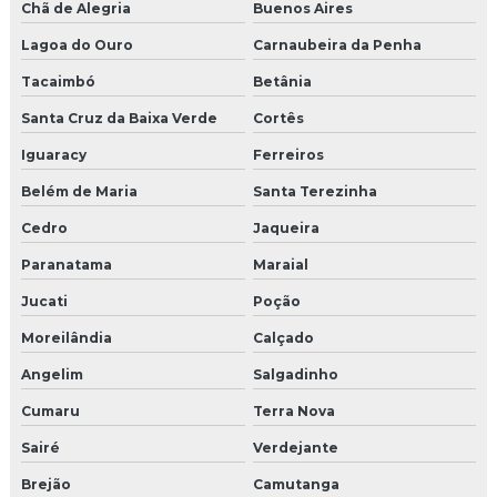
Chã de Alegria
Buenos Aires
Lagoa do Ouro
Carnaubeira da Penha
Tacaimbó
Betânia
Santa Cruz da Baixa Verde
Cortês
Iguaracy
Ferreiros
Belém de Maria
Santa Terezinha
Cedro
Jaqueira
Paranatama
Maraial
Jucati
Poção
Moreilândia
Calçado
Angelim
Salgadinho
Cumaru
Terra Nova
Sairé
Verdejante
Brejão
Camutanga