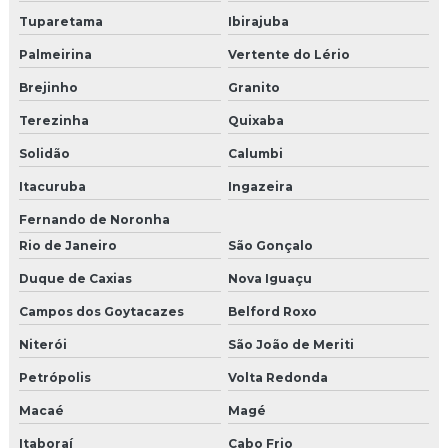
Tuparetama
Ibirajuba
Palmeirina
Vertente do Lério
Brejinho
Granito
Terezinha
Quixaba
Solidão
Calumbi
Itacuruba
Ingazeira
Fernando de Noronha
Rio de Janeiro
São Gonçalo
Duque de Caxias
Nova Iguaçu
Campos dos Goytacazes
Belford Roxo
Niterói
São João de Meriti
Petrópolis
Volta Redonda
Macaé
Magé
Itaboraí
Cabo Frio