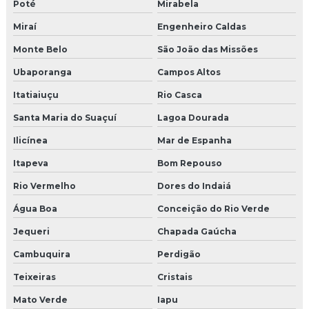
Poté
Mirabela
Miraí
Engenheiro Caldas
Monte Belo
São João das Missões
Ubaporanga
Campos Altos
Itatiaiuçu
Rio Casca
Santa Maria do Suaçuí
Lagoa Dourada
Ilicínea
Mar de Espanha
Itapeva
Bom Repouso
Rio Vermelho
Dores do Indaiá
Água Boa
Conceição do Rio Verde
Jequeri
Chapada Gaúcha
Cambuquira
Perdigão
Teixeiras
Cristais
Mato Verde
Iapu