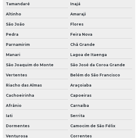
Tamandaré
Inajá
Altinho
Amaraji
São João
Flores
Pedra
Feira Nova
Parnamirim
Chã Grande
Manari
Lagoa de Itaenga
São Joaquim do Monte
São José da Coroa Grande
Vertentes
Belém do São Francisco
Riacho das Almas
Araçoiaba
Cachoeirinha
Capoeiras
Afrânio
Carnaíba
Iati
Serrita
Dormentes
Camocim de São Félix
Venturosa
Correntes