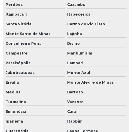
Perdões
Caxambu
Itambacuri
Itapecerica
Santa Vitória
Carmo do Rio Claro
Monte Santo de Minas
Lajinha
Conselheiro Pena
Divino
Campestre
Manhumirim
Paraisópolis
Lambari
Jaboticatubas
Monte Azul
Ervália
Monte Alegre de Minas
Medina
Barroso
Turmalina
Vazante
Simonésia
Caraí
Ipanema
Itaobim
Guaranésia
Lagoa Formosa