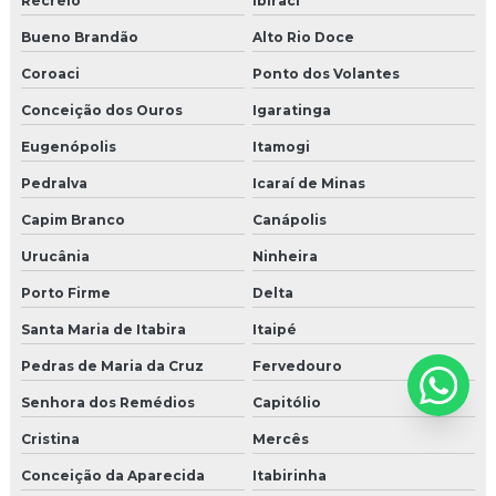
Recreio
Ibiraci
Bueno Brandão
Alto Rio Doce
Coroaci
Ponto dos Volantes
Conceição dos Ouros
Igaratinga
Eugenópolis
Itamogi
Pedralva
Icaraí de Minas
Capim Branco
Canápolis
Urucânia
Ninheira
Porto Firme
Delta
Santa Maria de Itabira
Itaipé
Pedras de Maria da Cruz
Fervedouro
Senhora dos Remédios
Capitólio
Cristina
Mercês
Conceição da Aparecida
Itabirinha