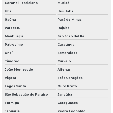
Coronel Fabriciano
Muriaé
Ubá
Ituiutaba
Itaúna
Pará de Minas
Paracatu
Itajubá
Manhuaçu
São João del Rei
Patrocínio
Caratinga
Unaí
Esmeraldas
Timóteo
Curvelo
João Monlevade
Alfenas
Viçosa
Três Corações
Lagoa Santa
Ouro Preto
São Sebastião do Paraíso
Janaúba
Formiga
Cataguases
Januária
Pedro Leopoldo