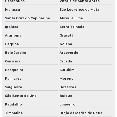
Garanhuns
Vitória de Santo Antão
Igarassu
São Lourenço da Mata
Santa Cruz do Capibaribe
Abreu e Lima
Ipojuca
Serra Talhada
Araripina
Gravatá
Carpina
Goiana
Belo Jardim
Arcoverde
Ouricuri
Escada
Pesqueira
Surubim
Palmares
Moreno
Salgueiro
Bezerros
São Bento do Una
Buíque
Paudalho
Limoeiro
Timbaúba
Brejo da Madre de Deus