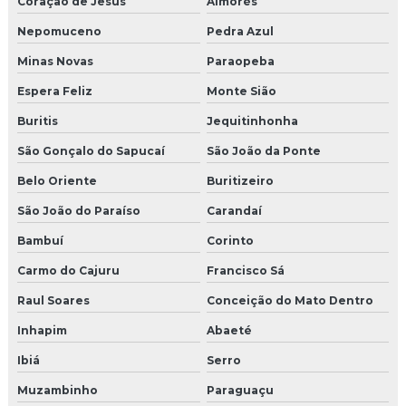
Coração de Jesus
Aimorés
Nepomuceno
Pedra Azul
Minas Novas
Paraopeba
Espera Feliz
Monte Sião
Buritis
Jequitinhonha
São Gonçalo do Sapucaí
São João da Ponte
Belo Oriente
Buritizeiro
São João do Paraíso
Carandaí
Bambuí
Corinto
Carmo do Cajuru
Francisco Sá
Raul Soares
Conceição do Mato Dentro
Inhapim
Abaeté
Ibiá
Serro
Muzambinho
Paraguaçu