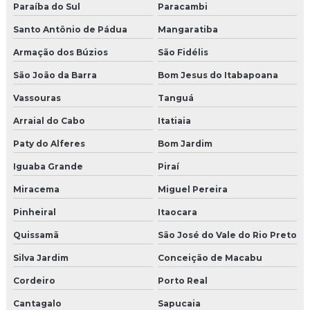
Paraíba do Sul
Paracambi
Santo Antônio de Pádua
Mangaratiba
Armação dos Búzios
São Fidélis
São João da Barra
Bom Jesus do Itabapoana
Vassouras
Tanguá
Arraial do Cabo
Itatiaia
Paty do Alferes
Bom Jardim
Iguaba Grande
Piraí
Miracema
Miguel Pereira
Pinheiral
Itaocara
Quissamã
São José do Vale do Rio Preto
Silva Jardim
Conceição de Macabu
Cordeiro
Porto Real
Cantagalo
Sapucaia