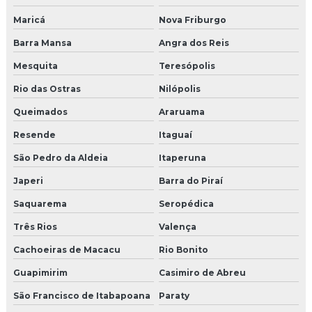
Maricá
Nova Friburgo
Barra Mansa
Angra dos Reis
Mesquita
Teresópolis
Rio das Ostras
Nilópolis
Queimados
Araruama
Resende
Itaguaí
São Pedro da Aldeia
Itaperuna
Japeri
Barra do Piraí
Saquarema
Seropédica
Três Rios
Valença
Cachoeiras de Macacu
Rio Bonito
Guapimirim
Casimiro de Abreu
São Francisco de Itabapoana
Paraty