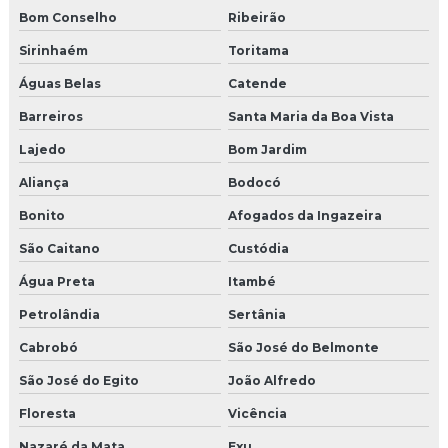
Bom Conselho
Ribeirão
Sirinhaém
Toritama
Águas Belas
Catende
Barreiros
Santa Maria da Boa Vista
Lajedo
Bom Jardim
Aliança
Bodocó
Bonito
Afogados da Ingazeira
São Caitano
Custódia
Água Preta
Itambé
Petrolândia
Sertânia
Cabrobó
São José do Belmonte
São José do Egito
João Alfredo
Floresta
Vicência
Nazaré da Mata
Exu