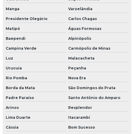
Manga
Varzelândia
Presidente Olegário
Carlos Chagas
Matipó
Águas Formosas
Baependi
Alpinópolis
Campina Verde
Carmópolis de Minas
Luz
Malacacheta
Urucuia
Peçanha
Rio Pomba
Nova Era
Borda da Mata
São Domingos do Prata
Padre Paraíso
Santo Antônio do Amparo
Arinos
Resplendor
Lima Duarte
Itacarambi
Cássia
Bom Sucesso