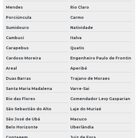
Mendes
Rio Claro
Porciúncula
Carmo
Sumidouro
Natividade
Cambuci
Italva
Carapebus
Quatis
Cardoso Moreira
Engenheiro Paulo de Frontin
Areal
Aperibé
Duas Barras
Trajano de Moraes
Santa Maria Madalena
Varre-Sai
Rio das Flores
Comendador Levy Gasparian
São Sebastião do Alto
Laje do Muriaé
São José de Ubá
Macuco
Belo Horizonte
Uberlândia
Contagem
Juiz de Fora