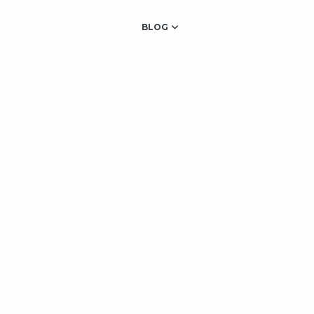
BLOG
IRAS PARA ACADEMIA PROFISSIONAL
COMO ESCOLHER EQUIPA
QUIPAMENTOS PARA GINÁSTICA: TUDO O QUE VOCÊ PRECISA SABER
TNESS FUNCIONAL
MANUTENÇÃO DE EQUIPAMENTOS DE GINÁS
IVIDADE FÍSICA É ESSENCIAL (E COMO OS EQUIPAMENTOS CERTOS