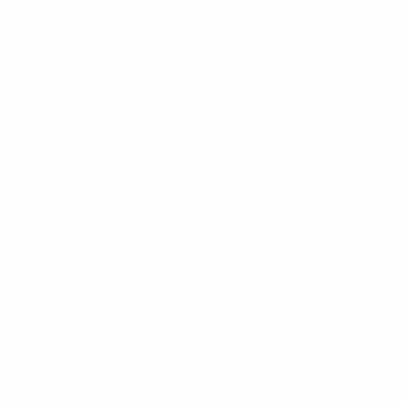
COMO ESCOLHER AS MELHORES ESTE
EQUIPAMENTOS DE MUSCULAÇÃO
E
FI
POR QUE A AT