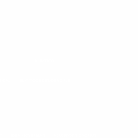
ELÍPTICO
TICAL
ELÍPTICOS RESIDENCIAIS
T
IDEA MOVEMENT
MACSPORT CROMUS