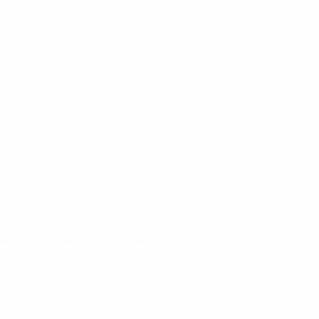
MACSPORT SIGMA
MACSPORT URANOS
NEXT MOVEMENT
VIP FITNESS TORK
ESTEIRAS
LINHA RT
LINHA UR
LINHA X
RESIDENCIAL
SIMULADOR