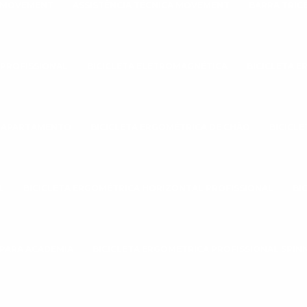
A MOVEMENT
ASSISTÊNCIA TÉCNICA MOVEMENT
BARRA TRIC
 PROFISSIONAL
BICICLETA ELETROMAGNÉTICA
BICICLETA 
A APARTAMENTO
BICICLETA ERGOMÉTRICA DE CHÃO
BICICL
L
BICICLETA ERGOMÉTRICA HORIZONTAL PROFISSIONAL
BI
 PARA ACADEMIA
BICICLETA ERGOMÉTRICA PROFISSIONAL SPIN