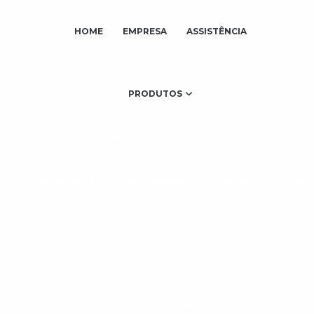
HOME
EMPRESA
ASSISTÊNCIA
PRODUTOS
BICICLETAS
ICLETAS RESIDENCIAIS
BIKE SPINNING
HORIZONTAL
VER
EQUIPAMENTOS
STATION MOVEMENT
EDGE MOVEMENT
ESTAÇÃO MOVEMEN