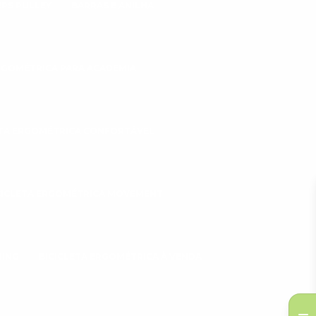
EPS PULLEY
BARRAS E ANILHA
ERGOMÉTRICA PARA ACADEMIA
ETA ERGOMÉTRICA CONFORTÁVEL
CICLETA ERGOMÉTRICA MOVEMENT
NING
BICICLETA ERGOMÉTRICA À VENDA