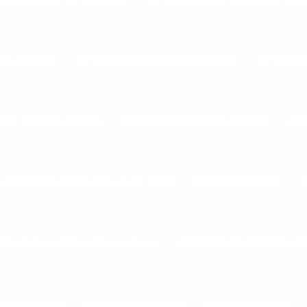
ARA CORRIDA
ESTEIRA ERGOMÉTRICA DE FABRICA
ESTEIRA E
ONAL COM INCLINAÇÃO
ESTEIRA ERGOMÉTRICA A VENDA
EST
EXPOSITOR BARRA ANILHA HALTERES
FLEXO EXTENSORA
F
TOS PARA MUSCULAÇÃO NA BAHIA
FORNECEDOR DE ESTEIRA 
EMIA NA BAHIA
HALTERES DE 1 A 10KG
HALTERES DE 10KG