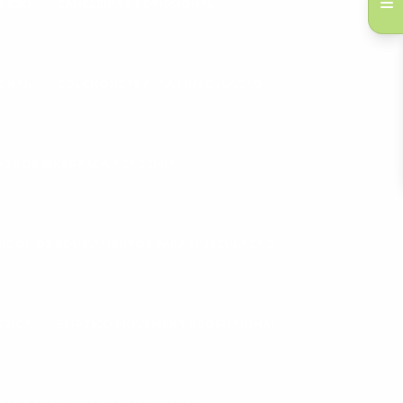
 PESO
CANELEIRA PROFISSIONAL
IONAL
COLCHONETE PARA MUSCULAÇÃO
DOR DE BIKES PARA ACADEMIA
UIDOR DE EQUIPAMENTOS PARA MUSCULAÇÃO
STICA
ELÍPTICO MOVEMENT PROFISSIONAL