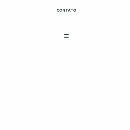
CONTATO
ULAÇÃO
ADUTOR ABDUTOR
ANILHA DÚCTIL
ANILHAS 25K
 DE CROSSFIT
ANILHAS COM SUPORTE
ANILHAS A VENDA
ESO
APARELHO DE GINÁSTICA COM RODAS
ASSISTÊNCIA TÉ