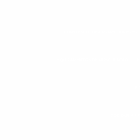
COMO ESCOLHER AS MELHORES ESTE
EQUIPAMENTOS DE MUSCULAÇÃO
E
FI
POR QUE A AT