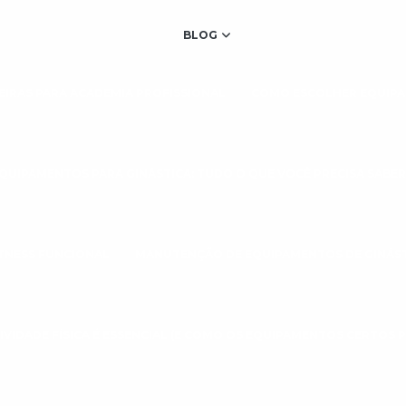
BLOG
IRAS PARA ACADEMIA PROFISSIONAL
COMO ESCOLHER EQUIPA
QUIPAMENTOS PARA GINÁSTICA: TUDO O QUE VOCÊ PRECISA SABER
TNESS FUNCIONAL
MANUTENÇÃO DE EQUIPAMENTOS DE GINÁS
IVIDADE FÍSICA É ESSENCIAL (E COMO OS EQUIPAMENTOS CERTOS