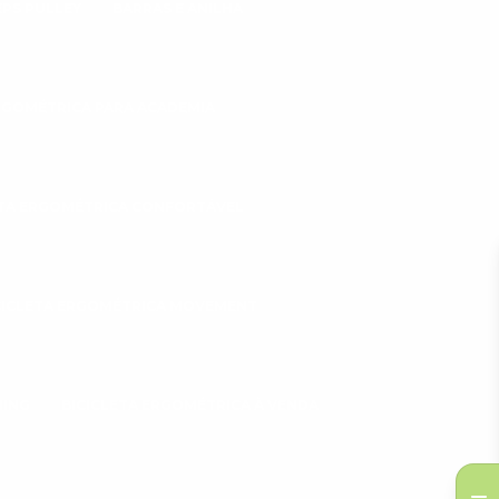
EPS PULLEY
BARRAS E ANILHA
ERGOMÉTRICA PARA ACADEMIA
ETA ERGOMÉTRICA CONFORTÁVEL
CICLETA ERGOMÉTRICA MOVEMENT
NING
BICICLETA ERGOMÉTRICA À VENDA