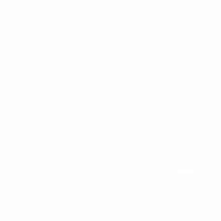
MACSPORT EVO
MACSPORT PESOS LIVRES
LINHA LX