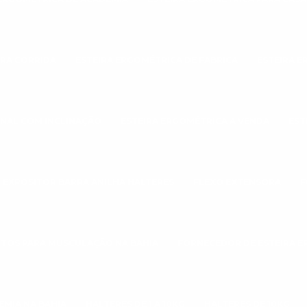
ARA CORRIDA
ESTEIRA ERGOMÉTRICA DE FABRICA
ESTEIRA E
ONAL COM INCLINAÇÃO
ESTEIRA ERGOMÉTRICA A VENDA
EST
EXPOSITOR BARRA ANILHA HALTERES
FLEXO EXTENSORA
F
TOS PARA MUSCULAÇÃO NA BAHIA
FORNECEDOR DE ESTEIRA 
EMIA NA BAHIA
HALTERES DE 1 A 10KG
HALTERES DE 10KG