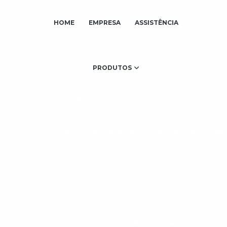
HOME
EMPRESA
ASSISTÊNCIA
PRODUTOS
BICICLETAS
ICLETAS RESIDENCIAIS
BIKE SPINNING
HORIZONTAL
VER
EQUIPAMENTOS
STATION MOVEMENT
EDGE MOVEMENT
ESTAÇÃO MOVEMEN