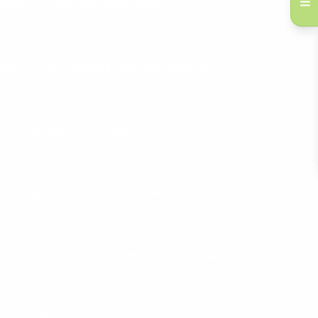
 PESO
CANELEIRA PROFISSIONAL
IONAL
COLCHONETE PARA MUSCULAÇÃO
DOR DE BIKES PARA ACADEMIA
UIDOR DE EQUIPAMENTOS PARA MUSCULAÇÃO
STICA
ELÍPTICO MOVEMENT PROFISSIONAL