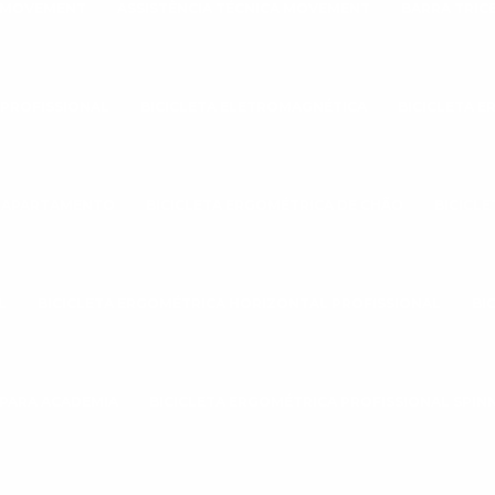
A MOVEMENT
ASSISTÊNCIA TÉCNICA MOVEMENT
BARRA TRIC
 PROFISSIONAL
BICICLETA ELETROMAGNÉTICA
BICICLETA 
A APARTAMENTO
BICICLETA ERGOMÉTRICA DE CHÃO
BICICL
L
BICICLETA ERGOMÉTRICA HORIZONTAL PROFISSIONAL
BI
 PARA ACADEMIA
BICICLETA ERGOMÉTRICA PROFISSIONAL SPIN