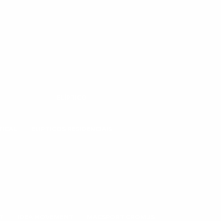
ELÍPTICO
TICAL
ELÍPTICOS RESIDENCIAIS
T
IDEA MOVEMENT
MACSPORT CROMUS