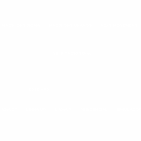
MACSPORT SIGMA
MACSPORT URANOS
NEXT MOVEMENT
VIP FITNESS TORK
ESTEIRAS
LINHA RT
LINHA UR
LINHA X
RESIDENCIAL
SIMULADOR