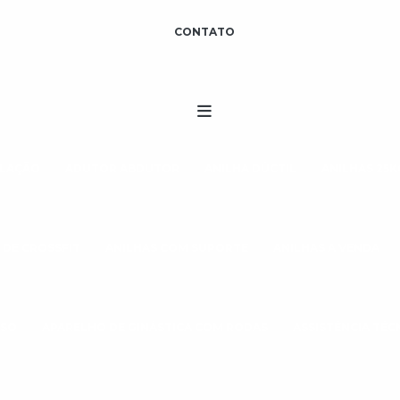
CONTATO
ULAÇÃO
ADUTOR ABDUTOR
ANILHA DÚCTIL
ANILHAS 25K
 DE CROSSFIT
ANILHAS COM SUPORTE
ANILHAS A VENDA
ESO
APARELHO DE GINÁSTICA COM RODAS
ASSISTÊNCIA TÉ