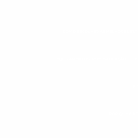
COMO ESCOLHER AS MELHORES ESTE
EQUIPAMENTOS DE MUSCULAÇÃO
E
FI
POR QUE A AT