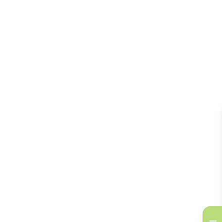
EPS PULLEY
BARRAS E ANILHA
ERGOMÉTRICA PARA ACADEMIA
ETA ERGOMÉTRICA CONFORTÁVEL
CICLETA ERGOMÉTRICA MOVEMENT
NING
BICICLETA ERGOMÉTRICA À VENDA