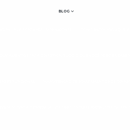
BLOG
IRAS PARA ACADEMIA PROFISSIONAL
COMO ESCOLHER EQUIPA
QUIPAMENTOS PARA GINÁSTICA: TUDO O QUE VOCÊ PRECISA SABER
TNESS FUNCIONAL
MANUTENÇÃO DE EQUIPAMENTOS DE GINÁS
IVIDADE FÍSICA É ESSENCIAL (E COMO OS EQUIPAMENTOS CERTOS