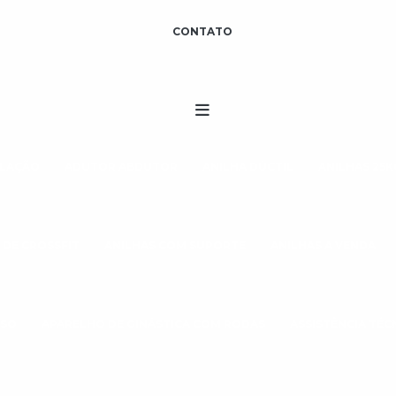
CONTATO
ULAÇÃO
ADUTOR ABDUTOR
ANILHA DÚCTIL
ANILHAS 25K
 DE CROSSFIT
ANILHAS COM SUPORTE
ANILHAS A VENDA
ESO
APARELHO DE GINÁSTICA COM RODAS
ASSISTÊNCIA TÉ