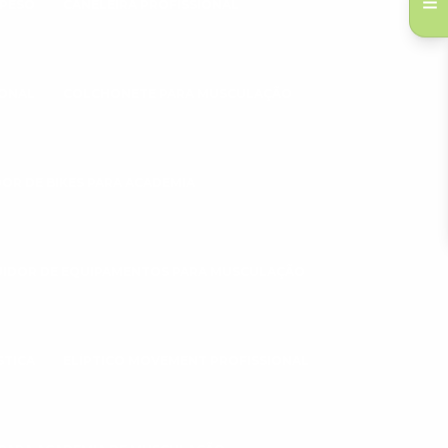
 PESO
CANELEIRA PROFISSIONAL
IONAL
COLCHONETE PARA MUSCULAÇÃO
DOR DE BIKES PARA ACADEMIA
UIDOR DE EQUIPAMENTOS PARA MUSCULAÇÃO
STICA
ELÍPTICO MOVEMENT PROFISSIONAL