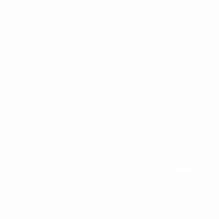
MACSPORT EVO
MACSPORT PESOS LIVRES
LINHA LX