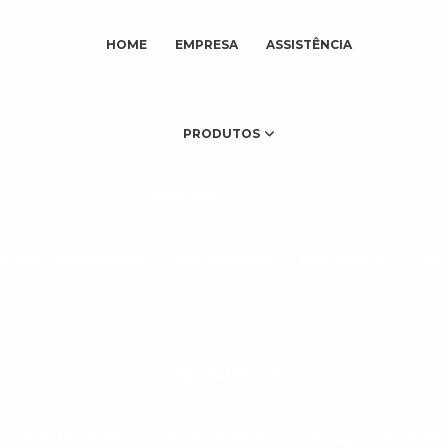
HOME
EMPRESA
ASSISTÊNCIA
PRODUTOS
BICICLETAS
ICLETAS RESIDENCIAIS
BIKE SPINNING
HORIZONTAL
VER
EQUIPAMENTOS
STATION MOVEMENT
EDGE MOVEMENT
ESTAÇÃO MOVEMEN