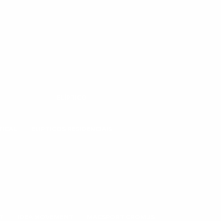
ELÍPTICO
TICAL
ELÍPTICOS RESIDENCIAIS
T
IDEA MOVEMENT
MACSPORT CROMUS