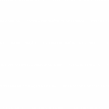
ARA CORRIDA
ESTEIRA ERGOMÉTRICA DE FABRICA
ESTEIRA E
ONAL COM INCLINAÇÃO
ESTEIRA ERGOMÉTRICA A VENDA
EST
EXPOSITOR BARRA ANILHA HALTERES
FLEXO EXTENSORA
F
TOS PARA MUSCULAÇÃO NA BAHIA
FORNECEDOR DE ESTEIRA 
EMIA NA BAHIA
HALTERES DE 1 A 10KG
HALTERES DE 10KG