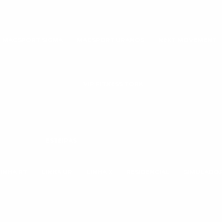
MACSPORT SIGMA
MACSPORT URANOS
NEXT MOVEMENT
VIP FITNESS TORK
ESTEIRAS
LINHA RT
LINHA UR
LINHA X
RESIDENCIAL
SIMULADOR