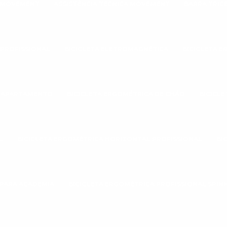
A MOVEMENT
ASSISTÊNCIA TÉCNICA MOVEMENT
BARRA TRIC
 PROFISSIONAL
BICICLETA ELETROMAGNÉTICA
BICICLETA 
A APARTAMENTO
BICICLETA ERGOMÉTRICA DE CHÃO
BICICL
L
BICICLETA ERGOMÉTRICA HORIZONTAL PROFISSIONAL
BI
 PARA ACADEMIA
BICICLETA ERGOMÉTRICA PROFISSIONAL SPIN