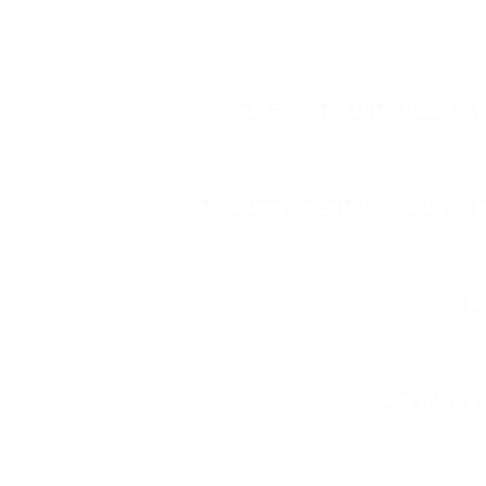
COMO ESCOLHER AS MELHORES ESTE
EQUIPAMENTOS DE MUSCULAÇÃO
E
FI
POR QUE A AT