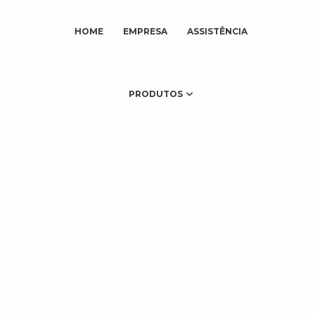
HOME
EMPRESA
ASSISTÊNCIA
PRODUTOS
BICICLETAS
ICLETAS RESIDENCIAIS
BIKE SPINNING
HORIZONTAL
VER
EQUIPAMENTOS
STATION MOVEMENT
EDGE MOVEMENT
ESTAÇÃO MOVEMEN