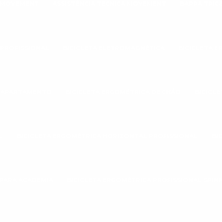
A MOVEMENT
ASSISTÊNCIA TÉCNICA MOVEMENT
BARRA TRIC
 PROFISSIONAL
BICICLETA ELETROMAGNÉTICA
BICICLETA 
A APARTAMENTO
BICICLETA ERGOMÉTRICA DE CHÃO
BICICL
L
BICICLETA ERGOMÉTRICA HORIZONTAL PROFISSIONAL
BI
 PARA ACADEMIA
BICICLETA ERGOMÉTRICA PROFISSIONAL SPIN