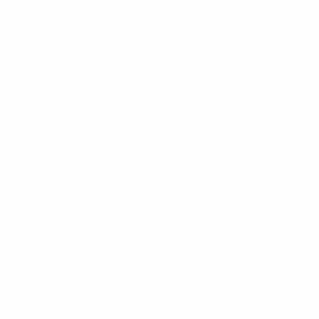
MACSPORT SIGMA
MACSPORT URANOS
NEXT MOVEMENT
VIP FITNESS TORK
ESTEIRAS
LINHA RT
LINHA UR
LINHA X
RESIDENCIAL
SIMULADOR