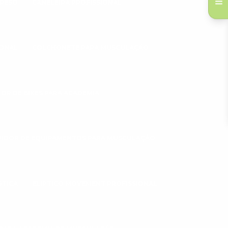
 PESO
CANELEIRA PROFISSIONAL
IONAL
COLCHONETE PARA MUSCULAÇÃO
DOR DE BIKES PARA ACADEMIA
UIDOR DE EQUIPAMENTOS PARA MUSCULAÇÃO
STICA
ELÍPTICO MOVEMENT PROFISSIONAL