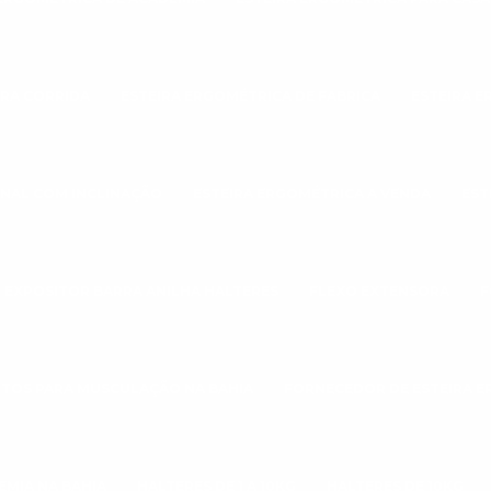
ARA CORRIDA
ESTEIRA ERGOMÉTRICA DE FABRICA
ESTEIRA E
ONAL COM INCLINAÇÃO
ESTEIRA ERGOMÉTRICA A VENDA
EST
EXPOSITOR BARRA ANILHA HALTERES
FLEXO EXTENSORA
F
TOS PARA MUSCULAÇÃO NA BAHIA
FORNECEDOR DE ESTEIRA 
EMIA NA BAHIA
HALTERES DE 1 A 10KG
HALTERES DE 10KG