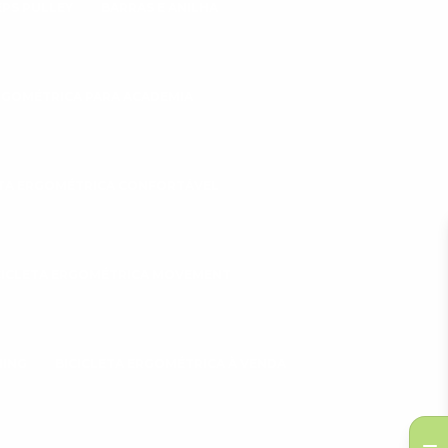
EPS PULLEY
BARRAS E ANILHA
ERGOMÉTRICA PARA ACADEMIA
ETA ERGOMÉTRICA CONFORTÁVEL
CICLETA ERGOMÉTRICA MOVEMENT
NING
BICICLETA ERGOMÉTRICA À VENDA