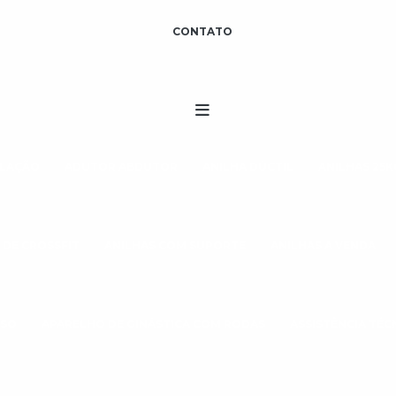
CONTATO
ULAÇÃO
ADUTOR ABDUTOR
ANILHA DÚCTIL
ANILHAS 25K
 DE CROSSFIT
ANILHAS COM SUPORTE
ANILHAS A VENDA
ESO
APARELHO DE GINÁSTICA COM RODAS
ASSISTÊNCIA TÉ