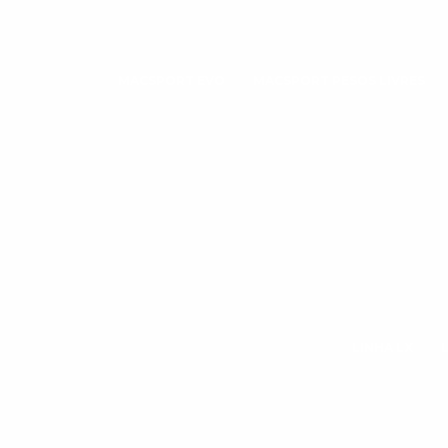
MACSPORT EVO
MACSPORT PESOS LIVRES
LINHA LX