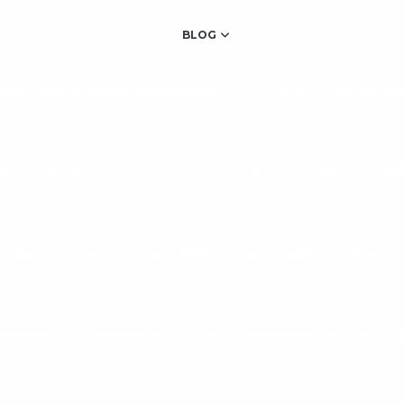
BLOG
IRAS PARA ACADEMIA PROFISSIONAL
COMO ESCOLHER EQUIPA
QUIPAMENTOS PARA GINÁSTICA: TUDO O QUE VOCÊ PRECISA SABER
TNESS FUNCIONAL
MANUTENÇÃO DE EQUIPAMENTOS DE GINÁS
IVIDADE FÍSICA É ESSENCIAL (E COMO OS EQUIPAMENTOS CERTOS