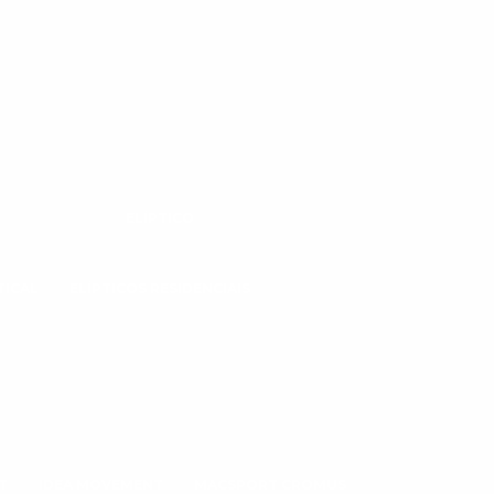
ELÍPTICO
TICAL
ELÍPTICOS RESIDENCIAIS
T
IDEA MOVEMENT
MACSPORT CROMUS