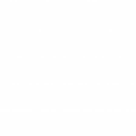
A MOVEMENT
ASSISTÊNCIA TÉCNICA MOVEMENT
BARRA TRIC
 PROFISSIONAL
BICICLETA ELETROMAGNÉTICA
BICICLETA 
A APARTAMENTO
BICICLETA ERGOMÉTRICA DE CHÃO
BICICL
L
BICICLETA ERGOMÉTRICA HORIZONTAL PROFISSIONAL
BI
 PARA ACADEMIA
BICICLETA ERGOMÉTRICA PROFISSIONAL SPIN