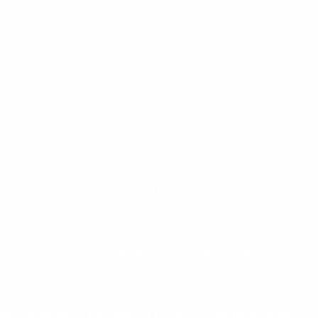
ARA CORRIDA
ESTEIRA ERGOMÉTRICA DE FABRICA
ESTEIRA E
ONAL COM INCLINAÇÃO
ESTEIRA ERGOMÉTRICA A VENDA
EST
EXPOSITOR BARRA ANILHA HALTERES
FLEXO EXTENSORA
F
TOS PARA MUSCULAÇÃO NA BAHIA
FORNECEDOR DE ESTEIRA 
EMIA NA BAHIA
HALTERES DE 1 A 10KG
HALTERES DE 10KG