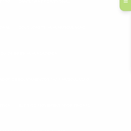
 PESO
CANELEIRA PROFISSIONAL
IONAL
COLCHONETE PARA MUSCULAÇÃO
DOR DE BIKES PARA ACADEMIA
UIDOR DE EQUIPAMENTOS PARA MUSCULAÇÃO
STICA
ELÍPTICO MOVEMENT PROFISSIONAL