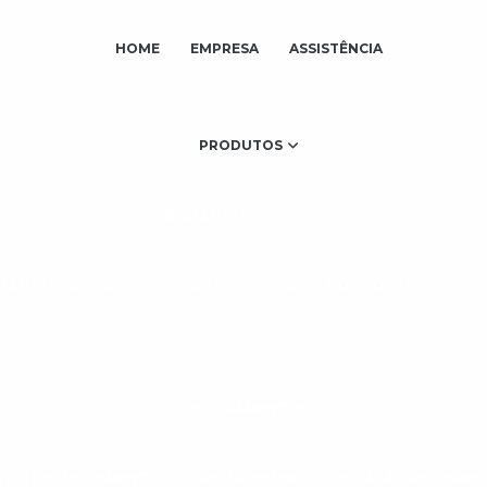
HOME
EMPRESA
ASSISTÊNCIA
PRODUTOS
BICICLETAS
ICLETAS RESIDENCIAIS
BIKE SPINNING
HORIZONTAL
VER
EQUIPAMENTOS
STATION MOVEMENT
EDGE MOVEMENT
ESTAÇÃO MOVEMEN