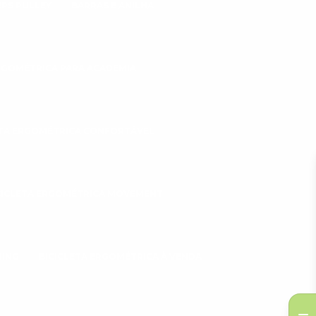
EPS PULLEY
BARRAS E ANILHA
ERGOMÉTRICA PARA ACADEMIA
ETA ERGOMÉTRICA CONFORTÁVEL
CICLETA ERGOMÉTRICA MOVEMENT
NING
BICICLETA ERGOMÉTRICA À VENDA