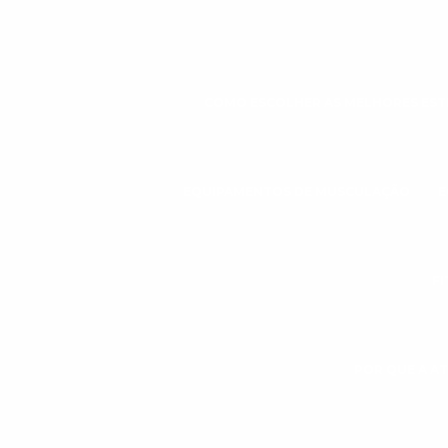
COMO ESCOLHER AS MELHORES ESTE
EQUIPAMENTOS DE MUSCULAÇÃO
E
FI
POR QUE A AT