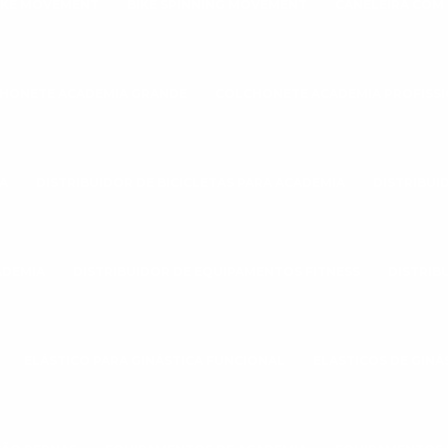
IKE MOVEMENT
BIKE SPINNING MOVEMENT
CANELEIRA COM
HONETE ACADEMIA GRANDE
COLCHONETE ACADEMIA PROFISS
A
DISTRIBUIDOR DE BICICLETAS PARA ACADEMIA
DISTRIBUI
ADEMIA
DISTRIBUIDOR DE EQUIPAMENTOS FITNESS
DISTRIB
ELÁSTICO PARA GINÁSTICA FUNCIONAL
ELASTICOS DE GINÁ