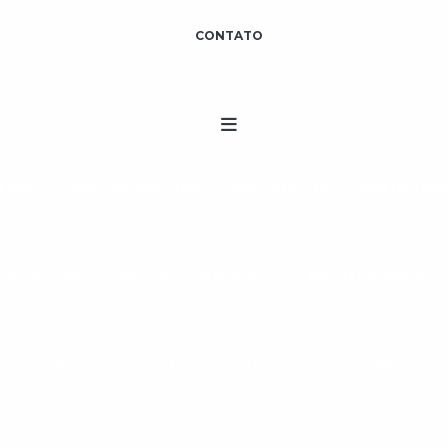
CONTATO
ULAÇÃO
ADUTOR ABDUTOR
ANILHA DÚCTIL
ANILHAS 25K
 DE CROSSFIT
ANILHAS COM SUPORTE
ANILHAS A VENDA
ESO
APARELHO DE GINÁSTICA COM RODAS
ASSISTÊNCIA TÉ