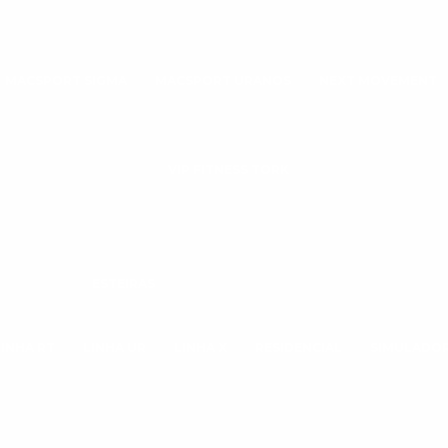
MACSPORT SIGMA
MACSPORT URANOS
NEXT MOVEMENT
VIP FITNESS TORK
ESTEIRAS
LINHA RT
LINHA UR
LINHA X
RESIDENCIAL
SIMULADOR