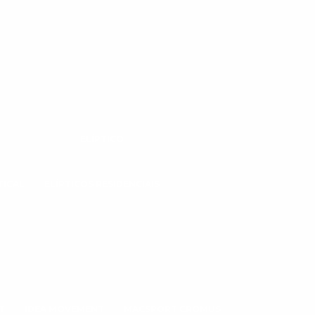
ELÍPTICO
TICAL
ELÍPTICOS RESIDENCIAIS
T
IDEA MOVEMENT
MACSPORT CROMUS