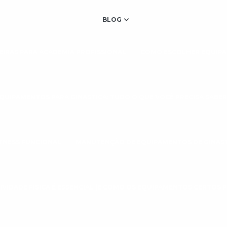
BLOG
IRAS PARA ACADEMIA PROFISSIONAL
COMO ESCOLHER EQUIPA
QUIPAMENTOS PARA GINÁSTICA: TUDO O QUE VOCÊ PRECISA SABER
TNESS FUNCIONAL
MANUTENÇÃO DE EQUIPAMENTOS DE GINÁS
IVIDADE FÍSICA É ESSENCIAL (E COMO OS EQUIPAMENTOS CERTOS