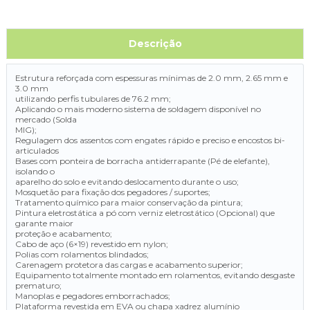
Descrição
Estrutura reforçada com espessuras mínimas de 2.0 mm, 2.65 mm e
3.0 mm
utilizando perfis tubulares de 76.2 mm;
Aplicando o mais moderno sistema de soldagem disponível no
mercado (Solda
MIG);
Regulagem dos assentos com engates rápido e preciso e encostos bi-
articulados
Bases com ponteira de borracha antiderrapante (Pé de elefante),
isolando o
aparelho do solo e evitando deslocamento durante o uso;
Mosquetão para fixação dos pegadores / suportes;
Tratamento químico para maior conservação da pintura;
Pintura eletrostática a pó com verniz eletrostático (Opcional) que
garante maior
proteção e acabamento;
Cabo de aço (6×19) revestido em nylon;
Polias com rolamentos blindados;
Carenagem protetora das cargas e acabamento superior;
Equipamento totalmente montado em rolamentos, evitando desgaste
prematuro;
Manoplas e pegadores emborrachados;
Plataforma revestida em EVA ou chapa xadrez alumínio