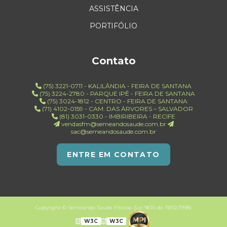
ASSISTÊNCIA
PORTIFÓLIO
Contato
(75) 3221-0711 - KALILÂNDIA - FEIRA DE SANTANA
(75) 3224-2780 - PARQUE IPÊ - FEIRA DE SANTANA
(75) 3024-1812 - CENTRO - FEIRA DE SANTANA
(71) 4102-0159 - CAM. DAS ÁRVORES – SALVADOR
(81) 3031-0330 - IMBIRIBEIRA - RECIFE
vendasfm@semeandosaude.com.br
sac@semeandosaude.com.br
ENTRE EM CONTATO
Copyright © Semeando Saúde Fitness. (Lei 9610 de 19/02/1998)
W3C
W3C