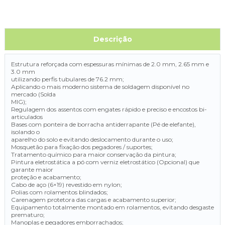
Descrição
Estrutura reforçada com espessuras mínimas de 2.0 mm, 2.65 mm e
3.0 mm
utilizando perfis tubulares de 76.2 mm;
Aplicando o mais moderno sistema de soldagem disponível no
mercado (Solda
MIG);
Regulagem dos assentos com engates rápido e preciso e encostos bi-
articulados
Bases com ponteira de borracha antiderrapante (Pé de elefante),
isolando o
aparelho do solo e evitando deslocamento durante o uso;
Mosquetão para fixação dos pegadores / suportes;
Tratamento químico para maior conservação da pintura;
Pintura eletrostática a pó com verniz eletrostático (Opcional) que
garante maior
proteção e acabamento;
Cabo de aço (6×19) revestido em nylon;
Polias com rolamentos blindados;
Carenagem protetora das cargas e acabamento superior;
Equipamento totalmente montado em rolamentos, evitando desgaste
prematuro;
Manoplas e pegadores emborrachados;