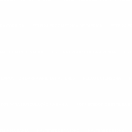
ARA CORRIDA
ESTEIRA ERGOMÉTRICA DE FABRICA
ESTEIRA E
ONAL COM INCLINAÇÃO
ESTEIRA ERGOMÉTRICA A VENDA
EST
EXPOSITOR BARRA ANILHA HALTERES
FLEXO EXTENSORA
F
TOS PARA MUSCULAÇÃO NA BAHIA
FORNECEDOR DE ESTEIRA 
EMIA NA BAHIA
HALTERES DE 1 A 10KG
HALTERES DE 10KG