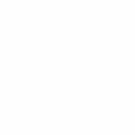
COMO ESCOLHER AS MELHORES ESTE
EQUIPAMENTOS DE MUSCULAÇÃO
E
FI
POR QUE A AT