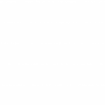
A MOVEMENT
ASSISTÊNCIA TÉCNICA MOVEMENT
BARRA TRIC
 PROFISSIONAL
BICICLETA ELETROMAGNÉTICA
BICICLETA 
A APARTAMENTO
BICICLETA ERGOMÉTRICA DE CHÃO
BICICL
L
BICICLETA ERGOMÉTRICA HORIZONTAL PROFISSIONAL
BI
 PARA ACADEMIA
BICICLETA ERGOMÉTRICA PROFISSIONAL SPIN