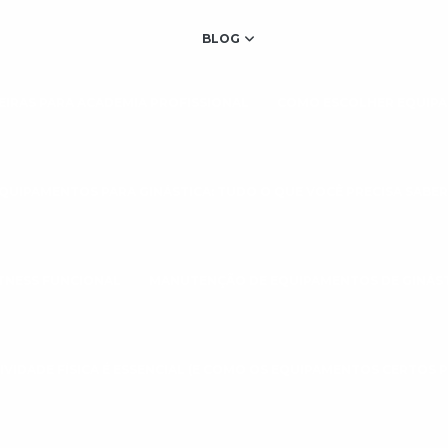
BLOG
IRAS PARA ACADEMIA PROFISSIONAL
COMO ESCOLHER EQUIPA
QUIPAMENTOS PARA GINÁSTICA: TUDO O QUE VOCÊ PRECISA SABER
TNESS FUNCIONAL
MANUTENÇÃO DE EQUIPAMENTOS DE GINÁS
IVIDADE FÍSICA É ESSENCIAL (E COMO OS EQUIPAMENTOS CERTOS