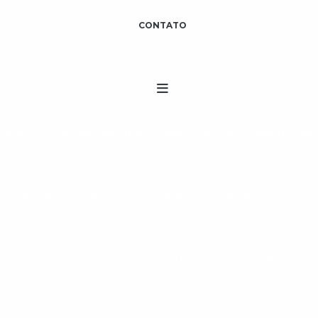
CONTATO
ULAÇÃO
ADUTOR ABDUTOR
ANILHA DÚCTIL
ANILHAS 25K
 DE CROSSFIT
ANILHAS COM SUPORTE
ANILHAS A VENDA
ESO
APARELHO DE GINÁSTICA COM RODAS
ASSISTÊNCIA TÉ