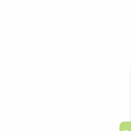
EPS PULLEY
BARRAS E ANILHA
ERGOMÉTRICA PARA ACADEMIA
ETA ERGOMÉTRICA CONFORTÁVEL
CICLETA ERGOMÉTRICA MOVEMENT
NING
BICICLETA ERGOMÉTRICA À VENDA