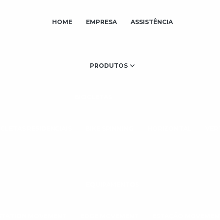
HOME
EMPRESA
ASSISTÊNCIA
PRODUTOS
BICICLETAS
ICLETAS RESIDENCIAIS
BIKE SPINNING
HORIZONTAL
VER
EQUIPAMENTOS
STATION MOVEMENT
EDGE MOVEMENT
ESTAÇÃO MOVEMEN