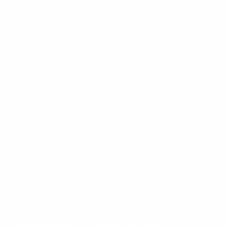
ELÍPTICO
TICAL
ELÍPTICOS RESIDENCIAIS
T
IDEA MOVEMENT
MACSPORT CROMUS