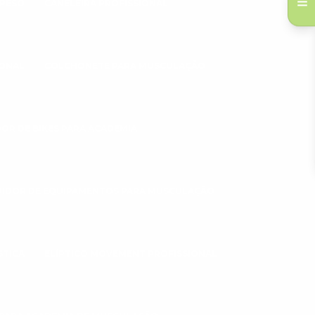
 PESO
CANELEIRA PROFISSIONAL
IONAL
COLCHONETE PARA MUSCULAÇÃO
DOR DE BIKES PARA ACADEMIA
UIDOR DE EQUIPAMENTOS PARA MUSCULAÇÃO
STICA
ELÍPTICO MOVEMENT PROFISSIONAL