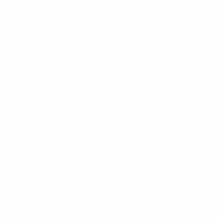
MACSPORT SIGMA
MACSPORT URANOS
NEXT MOVEMENT
VIP FITNESS TORK
ESTEIRAS
LINHA RT
LINHA UR
LINHA X
RESIDENCIAL
SIMULADOR