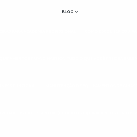
BLOG
IRAS PARA ACADEMIA PROFISSIONAL
COMO ESCOLHER EQUIPA
QUIPAMENTOS PARA GINÁSTICA: TUDO O QUE VOCÊ PRECISA SABER
TNESS FUNCIONAL
MANUTENÇÃO DE EQUIPAMENTOS DE GINÁS
IVIDADE FÍSICA É ESSENCIAL (E COMO OS EQUIPAMENTOS CERTOS