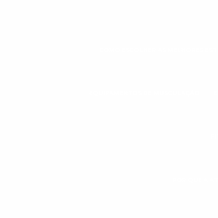
COMO ESCOLHER AS MELHORES ESTE
EQUIPAMENTOS DE MUSCULAÇÃO
E
FI
POR QUE A AT