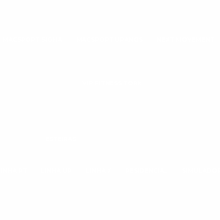
MACSPORT SIGMA
MACSPORT URANOS
NEXT MOVEMENT
VIP FITNESS TORK
ESTEIRAS
LINHA RT
LINHA UR
LINHA X
RESIDENCIAL
SIMULADOR