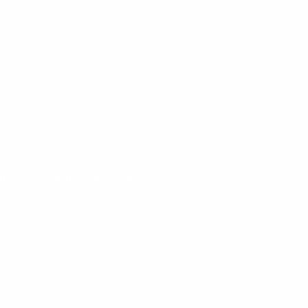
ELÍPTICO
TICAL
ELÍPTICOS RESIDENCIAIS
T
IDEA MOVEMENT
MACSPORT CROMUS