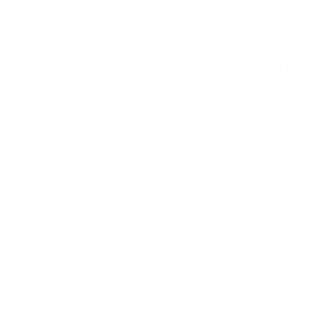
A MOVEMENT
ASSISTÊNCIA TÉCNICA MOVEMENT
BARRA TRIC
 PROFISSIONAL
BICICLETA ELETROMAGNÉTICA
BICICLETA 
A APARTAMENTO
BICICLETA ERGOMÉTRICA DE CHÃO
BICICL
L
BICICLETA ERGOMÉTRICA HORIZONTAL PROFISSIONAL
BI
 PARA ACADEMIA
BICICLETA ERGOMÉTRICA PROFISSIONAL SPIN