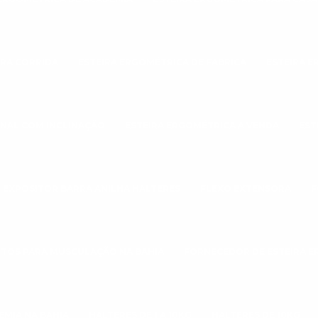
ARA CORRIDA
ESTEIRA ERGOMÉTRICA DE FABRICA
ESTEIRA E
ONAL COM INCLINAÇÃO
ESTEIRA ERGOMÉTRICA A VENDA
EST
EXPOSITOR BARRA ANILHA HALTERES
FLEXO EXTENSORA
F
TOS PARA MUSCULAÇÃO NA BAHIA
FORNECEDOR DE ESTEIRA 
EMIA NA BAHIA
HALTERES DE 1 A 10KG
HALTERES DE 10KG