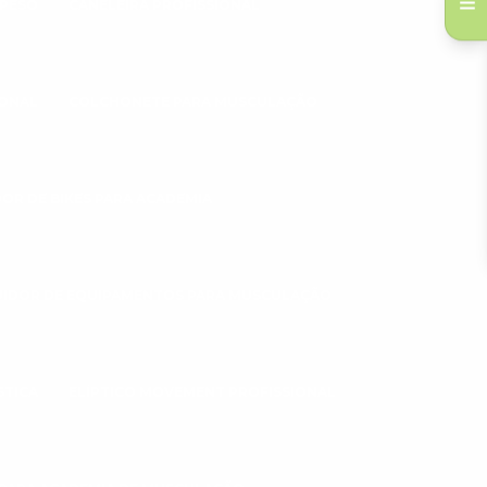
 PESO
CANELEIRA PROFISSIONAL
IONAL
COLCHONETE PARA MUSCULAÇÃO
DOR DE BIKES PARA ACADEMIA
UIDOR DE EQUIPAMENTOS PARA MUSCULAÇÃO
STICA
ELÍPTICO MOVEMENT PROFISSIONAL