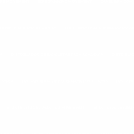
IKE MOVEMENT
BIKE SPINNING MOVEMENT
CANELEIRA COM
HONETE ACADEMIA GRANDE
COLCHONETE ACADEMIA PROFISS
A
DISTRIBUIDOR DE BICICLETAS PARA ACADEMIA
DISTRIBUI
ADEMIA
DISTRIBUIDOR DE EQUIPAMENTOS FITNESS
DISTRIB
ELÁSTICO PARA GINÁSTICA FUNCIONAL
ELASTICOS DE GINÁ