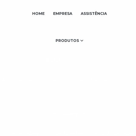
HOME
EMPRESA
ASSISTÊNCIA
PRODUTOS
BICICLETAS
ICLETAS RESIDENCIAIS
BIKE SPINNING
HORIZONTAL
VER
EQUIPAMENTOS
STATION MOVEMENT
EDGE MOVEMENT
ESTAÇÃO MOVEMEN