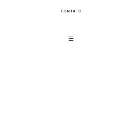
CONTATO
ULAÇÃO
ADUTOR ABDUTOR
ANILHA DÚCTIL
ANILHAS 25K
 DE CROSSFIT
ANILHAS COM SUPORTE
ANILHAS A VENDA
ESO
APARELHO DE GINÁSTICA COM RODAS
ASSISTÊNCIA TÉ