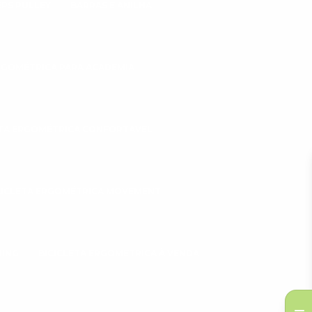
EPS PULLEY
BARRAS E ANILHA
ERGOMÉTRICA PARA ACADEMIA
ETA ERGOMÉTRICA CONFORTÁVEL
CICLETA ERGOMÉTRICA MOVEMENT
NING
BICICLETA ERGOMÉTRICA À VENDA