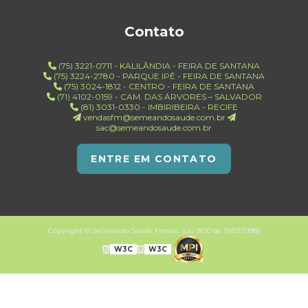
Contato
(75) 3221-0711 - KALILÂNDIA - FEIRA DE SANTANA
(75) 3224-2780 - PARQUE IPÊ - FEIRA DE SANTANA
(75) 3024-1812 - CENTRO - FEIRA DE SANTANA
(71) 4102-0159 - CAM. DAS ÁRVORES – SALVADOR
(81) 3031-0330 - IMBIRIBEIRA - RECIFE
vendasfm@semeandosaude.com.br
sac@semeandosaude.com.br
ENTRE EM CONTATO
Copyright © Semeando Saúde Fitness. (Lei 9610 de 19/02/1998)
W3C
W3C