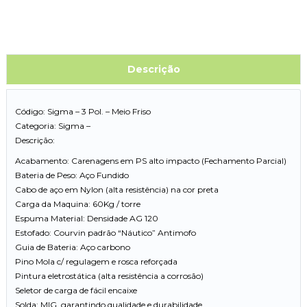
Descrição
Código: Sigma – 3 Pol. – Meio Friso
Categoria: Sigma –
Descrição:
Acabamento: Carenagens em PS alto impacto (Fechamento Parcial)
Bateria de Peso: Aço Fundido
Cabo de aço em Nylon (alta resistência) na cor preta
Carga da Maquina: 60Kg / torre
Espuma Material: Densidade AG 120
Estofado: Courvin padrão “Náutico” Antimofo
Guia de Bateria: Aço carbono
Pino Mola c/ regulagem e rosca reforçada
Pintura eletrostática (alta resistência a corrosão)
Seletor de carga de fácil encaixe
Solda: MIG, garantindo qualidade e durabilidade