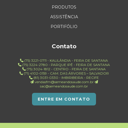
PRODUTOS
ASSISTÊNCIA
PORTIFÓLIO
Contato
(75) 3221-0711 - KALILÂNDIA - FEIRA DE SANTANA
(75) 3224-2780 - PARQUE IPÊ - FEIRA DE SANTANA
(75) 3024-1812 - CENTRO - FEIRA DE SANTANA
(71) 4102-0159 - CAM. DAS ÁRVORES – SALVADOR
(81) 3031-0330 - IMBIRIBEIRA - RECIFE
vendasfm@semeandosaude.com.br
sac@semeandosaude.com.br
ENTRE EM CONTATO