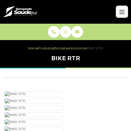
Home
Produtos
Bicicletas
Horizontal
BIKE RTR
BIKE RTR