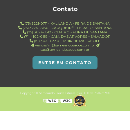
Contato
(75) 3221-0711 - KALILÂNDIA - FEIRA DE SANTANA
(75) 3224-2780 - PARQUE IPÊ - FEIRA DE SANTANA
(75) 3024-1812 - CENTRO - FEIRA DE SANTANA
(71) 4102-0159 - CAM. DAS ÁRVORES – SALVADOR
(81) 3031-0330 - IMBIRIBEIRA - RECIFE
vendasfm@semeandosaude.com.br
sac@semeandosaude.com.br
ENTRE EM CONTATO
Copyright © Semeando Saúde Fitness. (Lei 9610 de 19/02/1998)
W3C
W3C